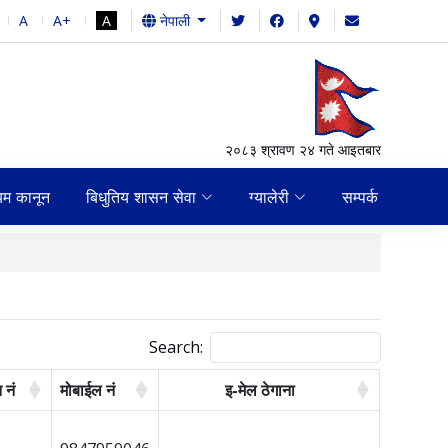
A
A+
A
नेपाली
२०८३ श्रावण २४ गते आइतबार
यम कानून
बिधुतिय शासन सेवा
ग्यालेरी
सम्पर्क
आ.व २०८२/०८३ को तेस्रो त
Search:
 नं
मोबाईल न‌ं
इ-मेल ठेगाना