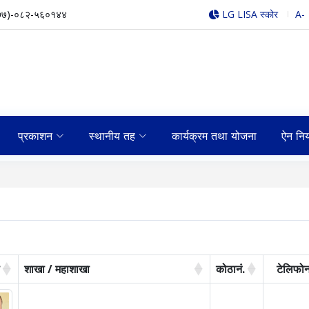
७७)-०८२-५६०१४४
LG LISA स्कोर
A-
प्रकाशन
स्थानीय तह
कार्यक्रम तथा योजना
ऐन नि
ो
शाखा / महाशाखा
कोठानं.
टेलिफोन