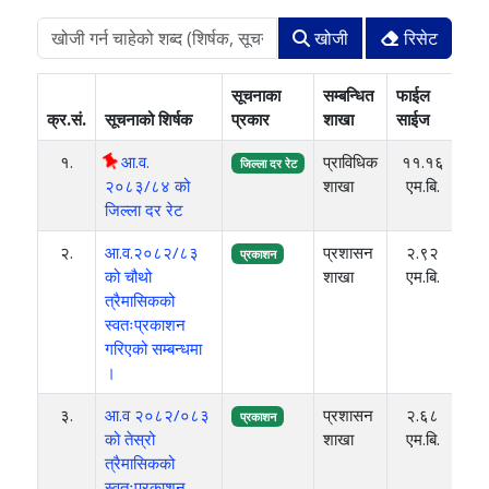
खोजी
रिसेट
सूचनाका
सम्बन्धित
फाईल
क्र.सं.
सूचनाको शिर्षक
प्रकार
शाखा
साईज
प्
१.
आ.व.
प्राविधिक
११.१६
२०
जिल्ला दर रेट
२०८३/८४ को
शाखा
एम.बि.
जिल्ला दर रेट
२.
आ.व.२०८२/८३
प्रशासन
२.९२
२०
प्रकाशन
को चौथो
शाखा
एम.बि.
त्रैमासिकको
स्वतःप्रकाशन
गरिएको सम्बन्धमा
।
३.
आ.व २०८२/०८३
प्रशासन
२.६८
२०
प्रकाशन
को तेस्रो
शाखा
एम.बि.
त्रैमासिकको
स्वतःप्रकाशन