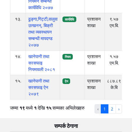
नियमन सम्बन्धी
कार्यविधि २०७७
१३.
ढुङ्गा,गिट्टी,वालुवा
प्रशासन
९.५७
२०
कार्यविधि
उत्खनन्, बिक्री
शाखा
एम.बि.
तथा व्यवस्थापन
सम्बन्धी मापदण्ड
२०७७
१४.
खानेपानी तथा
प्रशासन
१.५७
२०
नियम
सरसफाइ
शाखा
एम.बि.
नियमावली २०८१
१५.
खानेपानी तथा
प्रशासन
८८७.८९
२०
ऐन
सरसफाइ ऐन
शाखा
के.बि
२०७९
जम्मा
१९
मध्ये
१
देखि
१५
सम्मका अभिलेखहरु
‹
1
2
›
सम्पर्क ठेगाना