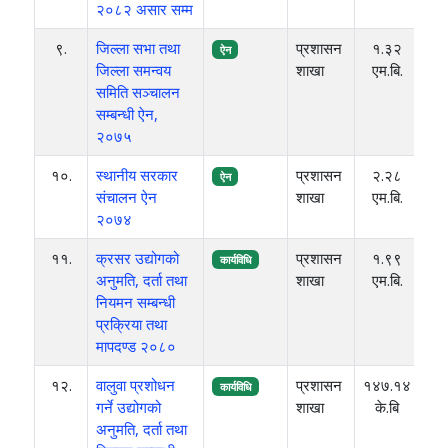
२०८२ असार सम्म
९.
जिल्ला सभा तथा
प्रशासन
१.३२
२०
ऐन
जिल्ला समन्वय
शाखा
एम.बि.
समिति सञ्चालन
सम्बन्धी ऐन,
२०७५
१०.
स्थानीय सरकार
प्रशासन
२.२८
२०
ऐन
संचालन ऐन
शाखा
एम.बि.
२०७४
११.
क्रसर उद्योगको
प्रशासन
१.९९
२०
कार्यविधि
अनुमति, दर्ता तथा
शाखा
एम.बि.
नियमन सम्बन्धी
प्रक्रिया तथा
मापदण्ड २०८०
१२.
वालुवा प्रशोधन
प्रशासन
१४७.१४
२०
कार्यविधि
गर्ने उद्योगको
शाखा
के.बि
अनुमति, दर्ता तथा