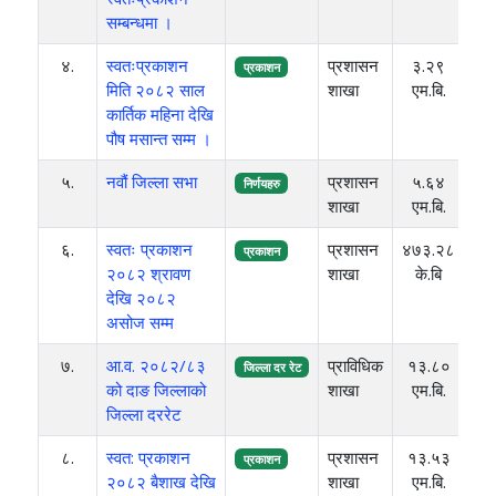
सम्बन्धमा ।
४.
स्वतःप्रकाशन
प्रशासन
३.२९
२०
प्रकाशन
मिति २०८२ साल
शाखा
एम.बि.
कार्तिक महिना देखि
पौष मसान्त सम्म ।
५.
नवौं जिल्ला सभा
प्रशासन
५.६४
२०
निर्णयहरु
शाखा
एम.बि.
६.
स्वतः प्रकाशन
प्रशासन
४७३.२८
२०
प्रकाशन
२०८२ श्रावण
शाखा
के.बि
देखि २०८२
असोज सम्म
७.
आ.व. २०८२/८३
प्राविधिक
१३.८०
२०
जिल्ला दर रेट
को दाङ जिल्लाको
शाखा
एम.बि.
जिल्ला दररेट
८.
स्वत: प्रकाशन
प्रशासन
१३.५३
२०
प्रकाशन
२०८२ बैशाख देखि
शाखा
एम.बि.